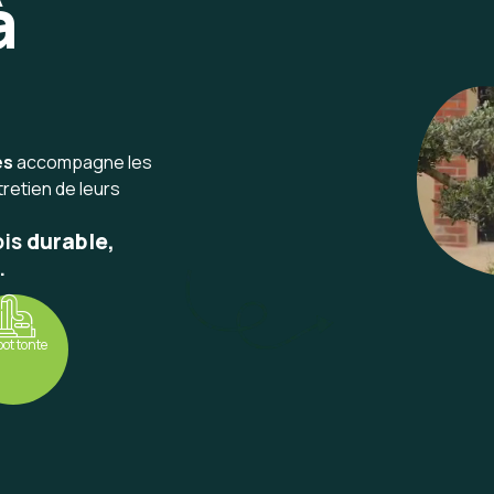
à
es
accompagne les
tretien de leurs
ois
durable,
.
ot tonte